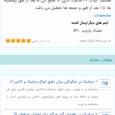
همکف -پلاک 30 ساعت کاری: 10 صبح الی 5 بعد از ظهر پجشنبه
ها تا 1 بعد از ظهر و جمعه ها تعطیل می باشد
مشخصات
تعداد بازدید : 131
به این مقاله امتیاز بدهید :
10
/
10
از
1
کاربر
مطالب مشابه
⭐️ سرامیک بر: چگونگی برش دقیق انواع سرامیک و کاشی 📐
سرامیک بر در تهران - برش دقیق سرامیک و کاشی، مهارتی کلیدی برای هر
نصاب و علاقه مند به پروژه های دکوراسیون داخلی و بازسازی است. |
مشاهده و خرید
⭐️ سرامیک بر: راهنمای گام به گام برای نصابان حرفه‌ای 🚀