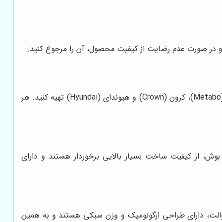
د و در صورت عدم رضایت از کیفیت محصول، آن را مرجوع کنید.
در فروشگاه ابزار مجید، می‌توانید پرسلان برها را از برندهای معتبر و شناخته شده‌ای مانند بوش (Bosch)، دی والت (DeWalt)، متابو (Metabo)، کرون (Crown) و هیوندای (Hyundai) تهیه کنید. هر
 بوش، از کیفیت ساخت بسیار بالایی برخوردار هستند و دارای
 والت، دارای طراحی ارگونومیک و وزن سبکی هستند و به همین