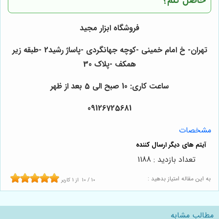
حاصل کنم؟
فروشگاه ابزار مجید
تهران- خ امام خمینی -کوچه جهانگردی -پاساژ رشید2 -طبقه زیر
همکف -پلاک 30
ساعت کاری: 10 صبح الی 5 بعد از ظهر
09126725681
مشخصات
تعداد بازدید : 1188
به این مقاله امتیاز بدهید :
10
/
10
از
1
کاربر
مطالب مشابه