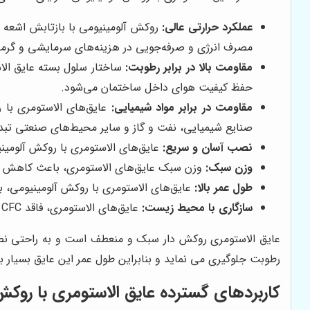
عملکرد حرارتی عالی:
روکش آلومینیومی با بازتابش اشعه 
مصرف انرژی و صرفه‌جویی در هزینه‌های سرمایشی و گرم
مقاومت بالا در برابر رطوبت:
ساختار سلول بسته عایق الاس
حفظ کیفیت هوای داخل ساختمان می‌شود.
مقاومت در برابر مواد شیمیایی:
عایق‌های الاستومری با ر
صنایع شیمیایی، نفت و گاز و سایر محیط‌های صنعتی تبد
نصب آسان و سریع:
عایق‌های الاستومری با روکش آلومین
وزن سبک:
وزن سبک عایق‌های الاستومری، باعث کاهش بار 
طول عمر بالا:
عایق‌های الاستومری با روکش آلومینیومی، به
سازگاری با محیط زیست:
عایق‌های الاستومری، فاقد CFC و HCFC بوده و به محیط زیست آسیب نمی‌رسانند.
عایق الاستومری روکش دار سبک و منعطف است و به راحتی نصب 
رطوبت جلوگیری می نماید و بنابراین طول عمر این عایق بسیار با
کاربردهای گسترده عایق الاستومری با روکش