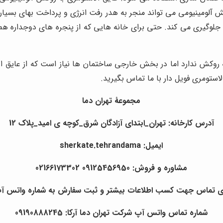
کش آلومینیومی می تواند منجر به هدر رفت انرژی و پرداخت بهای بسیار
گیری می کند. حتی برای خانه هایی که از پنجره های دوجداره هم اس
 روکش ندارد اما در بخش خارجی ساختمان ها نیاز است که از عایق الا
لاستومری فویل دار
با ما تماس بگیرید.
مجموعۀ تهران دما
آدرس کارخانه: تهران_ابتدای آزادگان شرق_کوچه ی امید_پلاک 12
ایمیل: sherkate.tehrandama
مشاوره و فروش: 09125456950 02166173302
ی تماس جهت کسب اطلاعات بیشتر و ثبت سفارش به شماره واتس آپ شر
شماره تماس واتس آپ شرکت تهران دما آرکا: 09190888245