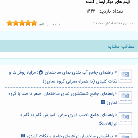
تعداد بازدید : 1642
به این مقاله امتیاز بدهید :
10
/
10
از
1
کاربر
مطالب مشابه
⭐️ راهنمای جامع آب بندی نمای ساختمان 🏠: مزایا، روش‌ها و
نکات کلیدی (به همراه معرفی گروه نماروز)
⭐️راهنمای جامع شستشوی نمای ساختمان: صفر تا صد با گروه
نماروز 🏢
⭐️راهنمای جامع نصب توری مرغی: آموزش گام به گام با
ابزارآلات🛠️
⭐️ نماشویی ساختمان: راهنمای جامع و نکات کلیدی 🏢