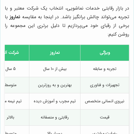
در بازار رقابتی خدمات نماشویی، انتخاب یک شرکت معتبر و با
تجربه می‌تواند چالش برانگیز باشد. در اینجا به مقایسه
نماروز
با
برخی از رقبای خود می‌پردازیم تا دلیل برتری این مجموعه را
روشن کنیم:
ویژگی
نماروز
شرکت آلفا
تجربه و سابقه
بیش از 10 سال
5 سال
تجهیزات و فناوری
بهترین و به روزترین
متوسط
نیروی انسانی متخصص
تیم مجرب و آموزش دیده
تیم نیمه ماهر
قیمت
رقابتی و منصفانه
بالاتر
رضایت مشتری
بسیار بالا
متوسط