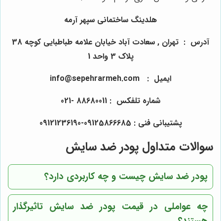
هلدینگ ساختمانی سپهر آرمه
آدرس : تهران
,
سعادت آباد خیابان علامه طباطبایی کوچه 38
پلاک 3 واحد 1
ایمیل : info@sepehrarmeh.com
شماره تلفکس : 88680011 -021
پشتیبانی فنی : 09125866685-09121236190
سوالات متداول پودر ضد سایش
پودر ضد سایش چیست و چه کاربردی دارد؟
چه عواملی در قیمت پودر ضد سایش تاثیرگذار