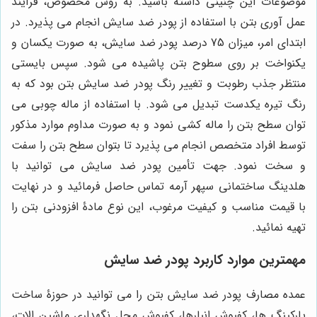
موضوعات این چنینی داشته باشید. به روش مخصوص، فرآیند
عمل آوری بتن با استفاده از پودر ضد سایش انجام می پذیرد. در
ابتدای امر، میزان 75 درصد پودر ضد سایش، به صورت یکسان و
یکنواخت بر روی سطوح بتن پاشیده می شود. سپس بایستی
منتظر جذب رطوبت و تغییر رنگ پودر ضد سایش بتن بود که به
رنگ تیره یکدست تبدیل می شود. با استفاده از ماله چوبی می
توان سطح بتن را ماله کشی نمود و به صورت مداوم موارد مذکور
توسط افراد متخصص انجام می پذیرد تا بتوان سطح بتن را سفت
و سخت نمود. جهت تأمین پودر ضد سایش می توانید با
هلدینگ ساختمانی سپهر آرمه تماس حاصل فرمائید و در نهایت
با قیمت مناسب و کیفیت مرغوب، این نوع مادۀ افزودنی بتن را
تهیه نمائید.
مهمترین موارد کاربرد پودر ضد سایش
عمده مصارف پودر ضد سایش بتن را می توانید در حوزۀ ساخت
پارکینگ ها، کفپوش انبارها، کفپوش محل نگهداری ماشین الات،