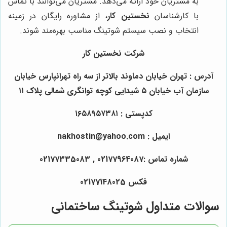
به مشتریان خود ارائه می‌دهد. مشتریان می‌توانند با تماس
با کارشناسان
نخستین کار
، از مشاوره رایگان در زمینه
انتخاب و نصب سیستم شوتینگ مناسب بهره‌مند شوند.
شرکت نخستین کار
آدرس : تهران خیابان دماوند بالاتر از سه راه تهرانپارس خیابان
سازمان آب خیابان ۵ شیدایی کوچه توانگری شمالی پلاک ۱۱
کدپستی : ۱۶۵۸۹۵۷۳۸۱
ایمیل : nakhostin@yahoo.com
شماره تماس :02177964087 , 02177335083
فکس 02177148025
سوالات متداول شوتینگ ساختمانی