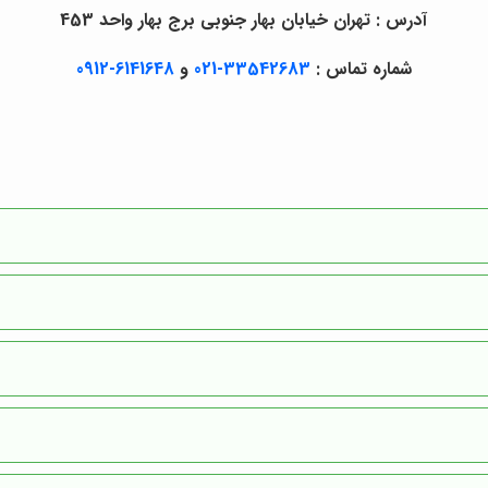
آدرس : تهران خیابان بهار جنوبی برج بهار واحد 453
شماره تماس :
33542683-021
و
6141648-0912