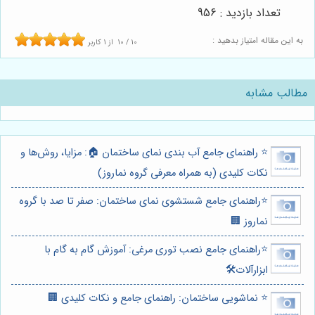
تعداد بازدید : 956
به این مقاله امتیاز بدهید :
10
/
10
از
1
کاربر
مطالب مشابه
⭐️ راهنمای جامع آب بندی نمای ساختمان 🏠: مزایا، روش‌ها و
نکات کلیدی (به همراه معرفی گروه نماروز)
⭐️راهنمای جامع شستشوی نمای ساختمان: صفر تا صد با گروه
نماروز 🏢
⭐️راهنمای جامع نصب توری مرغی: آموزش گام به گام با
ابزارآلات🛠️
⭐️ نماشویی ساختمان: راهنمای جامع و نکات کلیدی 🏢