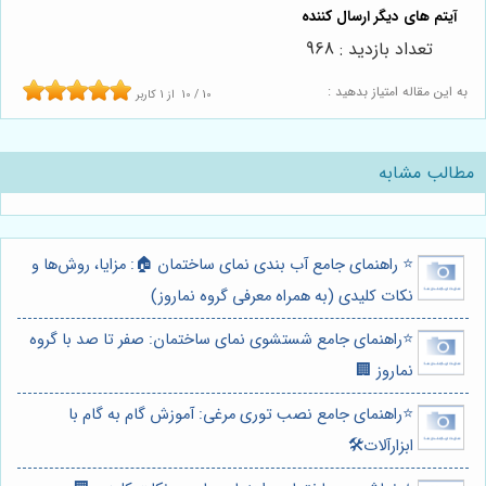
تعداد بازدید : 968
به این مقاله امتیاز بدهید :
10
/
10
از
1
کاربر
مطالب مشابه
⭐️ راهنمای جامع آب بندی نمای ساختمان 🏠: مزایا، روش‌ها و
نکات کلیدی (به همراه معرفی گروه نماروز)
⭐️راهنمای جامع شستشوی نمای ساختمان: صفر تا صد با گروه
نماروز 🏢
⭐️راهنمای جامع نصب توری مرغی: آموزش گام به گام با
ابزارآلات🛠️