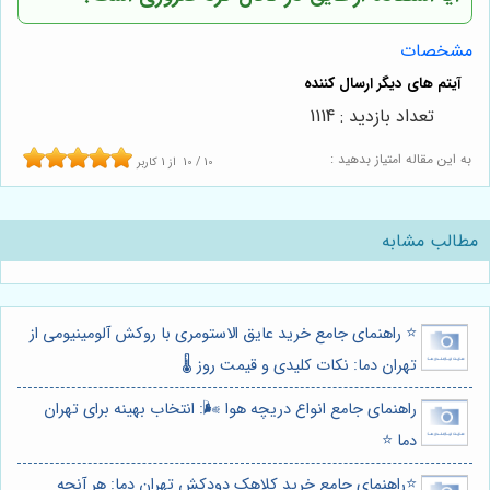
مشخصات
تعداد بازدید : 1114
به این مقاله امتیاز بدهید :
10
/
10
از
1
کاربر
مطالب مشابه
⭐️ راهنمای جامع خرید عایق الاستومری با روکش آلومینیومی از
تهران دما: نکات کلیدی و قیمت روز 🌡️
راهنمای جامع انواع دریچه هوا 🌬️: انتخاب بهینه برای تهران
دما ⭐️
⭐️راهنمای جامع خرید کلاهک دودکش تهران دما: هر آنچه