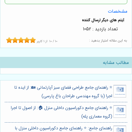
مشخصات
تعداد بازدید : 1052
به این مقاله امتیاز بدهید :
10
/
10
از
1
کاربر
مطالب مشابه
⭐️ راهنمای جامع طراحی فضای سبز آپارتمانی 🏡: از ایده تا
اجرا (با گروه مهندسی طراحان باغ پارسی)
⭐️ راهنمای جامع دکوراسیون داخلی منزل 🏠: از اصول تا اجرا
(گروه معماری پله)
راهنمای جامع: ⭐️ راهنمای جامع دکوراسیون داخلی منزل با