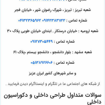
شعبه تبریز : تبریز ، شهرک رضوان شهر ، خیابان فجر
شماره تماس :
09142383722
04132365962
شعبه ارومیه : خیابان درستکار . ابتدای خیابان طوبی پلاک 30
شماره تماس :
09127305449
شعبه مشهد : بلوار دانشجو ، دانشجو بیستم ،پلاک 61
شماره تماس :
05138926606
و سایر شهرهای کشور ایران عزیز
از شبکه های اجتماعی ما در تلگرام و اینستاگرام دیدن فرمایید .
سوالات متداول طراحی داخلی و دکوراسیون
داخلی