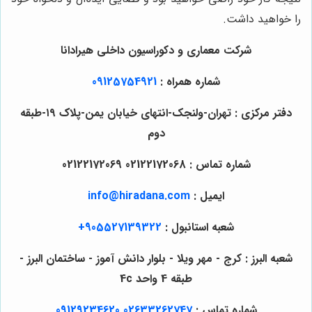
را خواهید داشت.
شرکت معماری و دکوراسیون داخلی هیرادانا
شماره همراه :
09125754921
دفتر مرکزی : تهران-ولنجک-انتهای خیابان یمن-پلاک ۱۹-طبقه
دوم
شماره تماس : 02122172068 02122172069
ایمیل :
info@hiradana.com
شعبه استانبول :
905527139322+
شعبه البرز : کرج - مهر ویلا - بلوار دانش آموز - ساختمان البرز -
طبقه 4 واحد 4c
شماره تماس :
02633262747
09129234620