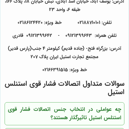
آدرس: یوسف آباد، خیابان اسد آبادی، نبش خیابان 18، پلاک 166،
طبقه 6، واحد 23
تلفن: 02188710101 خط ویژه: 02186124420
تلفن همراه: 09121399643 - 09121399642 قادری
آدرس: بزرگراه فتح- (جاده قدیم) کیلومتر 4 جنب(پارس قدیر)
مجتمع تجارت استیل ایران پلاک 207
خط ویژه: 02166391515
سوالات متداول اتصالات فشار قوی استنلس
استیل
چه عواملی در انتخاب جنس اتصالات فشار قوی
استنلس استیل تاثیرگذار هستند؟