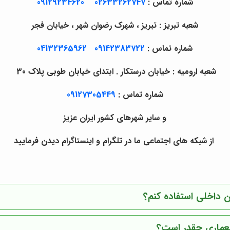
شماره تماس :
02633262747
09129234620
شعبه تبریز : تبریز ، شهرک رضوان شهر ، خیابان فجر
شماره تماس :
09142383722
04132365962
شعبه ارومیه : خیابان درستکار . ابتدای خیابان طوبی پلاک 30
شماره تماس :
09127305449
و سایر شهرهای کشور ایران عزیز
از شبکه های اجتماعی ما در تلگرام و اینستاگرام دیدن فرمایید
 داخلی استفاده کنم؟
عماری چقدر است؟