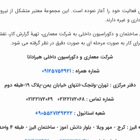
ی فعالیت خود را آغاز نموده است. این مجموعۀ معتبر متشکل از ن
ی و غیره دارند.
حی ساختمان و دکوراسیون داخلی به شرکت معماری، تهیۀ گزارش کار، 
رای کار به صورت مرحله ای به صورت دقیق در نظر گرفته می شود.
شرکت معماری و دکوراسیون داخلی هیرادانا
شماره همراه :
09125754921
دفتر مرکزی : تهران-ولنجک-انتهای خیابان یمن-پلاک ۱۹-طبقه دوم
شماره تماس : 02122172068 02122172069
شعبه استانبول :
905527139322+
لبرز : کرج - مهر ویلا - بلوار دانش آموز - ساختمان البرز - طبقه 4 واحد 4c