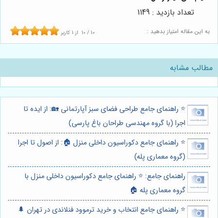
تعداد بازدید : 1149
به این مقاله امتیاز بدهید :
10
/
10
از
1
کاربر
مطالب مشابه
⭐️ راهنمای جامع طراحی فضای سبز آپارتمانی 🏡: از ایده تا
اجرا (با گروه مهندسی طراحان باغ پارسی)
⭐️ راهنمای جامع دکوراسیون داخلی منزل 🏠: از اصول تا اجرا
(گروه معماری پله)
راهنمای جامع: ⭐️ راهنمای جامع دکوراسیون داخلی منزل با
گروه معماری پله 🏠
⭐️ راهنمای جامع انتخاب و خرید ترموود فنلاندی در تهران 🌲