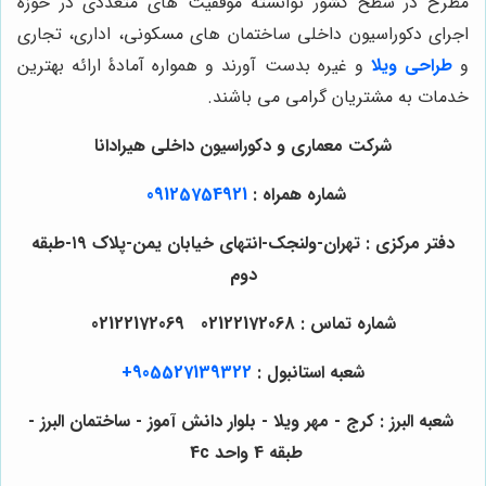
مطرح در سطح کشور توانسته موفقیت های متعددی در حوزۀ
اجرای دکوراسیون داخلی ساختمان های مسکونی، اداری، تجاری
و
طراحی ویلا
و غیره بدست آورند و همواره آمادۀ ارائه بهترین
خدمات به مشتریان گرامی می باشند.
شرکت معماری و دکوراسیون داخلی هیرادانا
شماره همراه :
09125754921
دفتر مرکزی : تهران-ولنجک-انتهای خیابان یمن-پلاک ۱۹-طبقه
دوم
شماره تماس : 02122172068 02122172069
شعبه استانبول :
905527139322+
شعبه البرز : کرج - مهر ویلا - بلوار دانش آموز - ساختمان البرز -
طبقه 4 واحد 4c