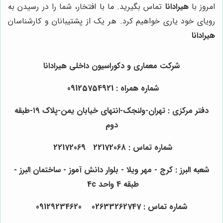
امروز با
هیرادانا
تماس بگیرید. ما با افتخار، شما را در رسیدن به
رویای خود یاری خواهیم کرد. هر یک از پشتیبانان و کارشناسان
هیرادانا
شرکت معماری و دکوراسیون داخلی هیرادانا
شماره همراه : 09125754921
دفتر مرکزی : تهران-ولنجک-انتهای خیابان یمن-پلاک ۱۹-طبقه
دوم
شماره تماس : 22172068 22172069
شعبه البرز : کرج - مهر ویلا - بلوار دانش آموز - ساختمان البرز -
طبقه 4 واحد 4c
شماره تماس : 02633262747 09129234620