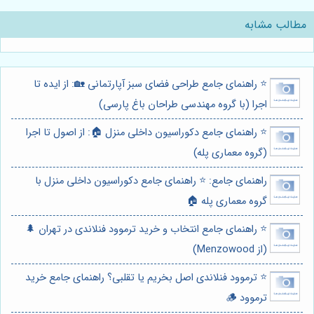
مطالب مشابه
⭐️ راهنمای جامع طراحی فضای سبز آپارتمانی 🏡: از ایده تا
اجرا (با گروه مهندسی طراحان باغ پارسی)
⭐️ راهنمای جامع دکوراسیون داخلی منزل 🏠: از اصول تا اجرا
(گروه معماری پله)
راهنمای جامع: ⭐️ راهنمای جامع دکوراسیون داخلی منزل با
گروه معماری پله 🏠
⭐️ راهنمای جامع انتخاب و خرید ترموود فنلاندی در تهران 🌲
(از Menzowood)
⭐️ ترموود فنلاندی اصل بخریم یا تقلبی؟ راهنمای جامع خرید
ترموود 🪵