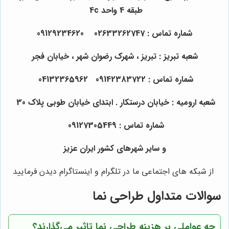
طبقه 4 واحد 4c
شماره تماس : 02633262747 09129234620
شعبه تبریز : تبریز ، شهرک رضوان شهر ، خیابان فجر
شماره تماس : 09142383722 04132365962
شعبه ارومیه : خیابان درستکار . ابتدای خیابان طوبی پلاک 30
شماره تماس : 09127305449
و سایر شهرهای کشور ایران عزیز
از شبکه های اجتماعی ما در تلگرام و اینستاگرام دیدن فرمایید
سوالات متداول طراحی نما
چه عواملی بر هزینه طراحی نما تاثیر می‌گذارند؟