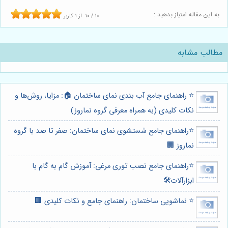
به این مقاله امتیاز بدهید :
10
/
10
از
1
کاربر
مطالب مشابه
⭐️ راهنمای جامع آب بندی نمای ساختمان 🏠: مزایا، روش‌ها و
نکات کلیدی (به همراه معرفی گروه نماروز)
⭐️راهنمای جامع شستشوی نمای ساختمان: صفر تا صد با گروه
نماروز 🏢
⭐️راهنمای جامع نصب توری مرغی: آموزش گام به گام با
ابزارآلات🛠️
⭐️ نماشویی ساختمان: راهنمای جامع و نکات کلیدی 🏢