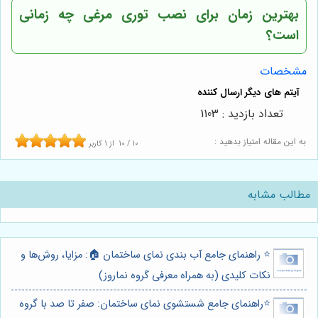
بهترین زمان برای نصب توری مرغی چه زمانی
است؟
مشخصات
تعداد بازدید : 1103
به این مقاله امتیاز بدهید :
10
/
10
از
1
کاربر
مطالب مشابه
⭐️ راهنمای جامع آب بندی نمای ساختمان 🏠: مزایا، روش‌ها و
نکات کلیدی (به همراه معرفی گروه نماروز)
⭐️راهنمای جامع شستشوی نمای ساختمان: صفر تا صد با گروه