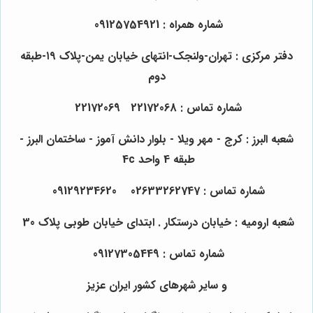
شماره همراه : 09125754921
دفتر مرکزی : تهران-ولنجک-انتهای خیابان یمن-پلاک ۱۹-طبقه
دوم
شماره تماس : 22172068 22172069
شعبه البرز : کرج - مهر ویلا - بلوار دانش آموز - ساختمان البرز -
طبقه 4 واحد 4c
شماره تماس : 02633262747 09129234620
شعبه ارومیه : خیابان درستکار . ابتدای خیابان طوبی پلاک 30
شماره تماس : 09127305449
و سایر شهرهای کشور ایران عزیز