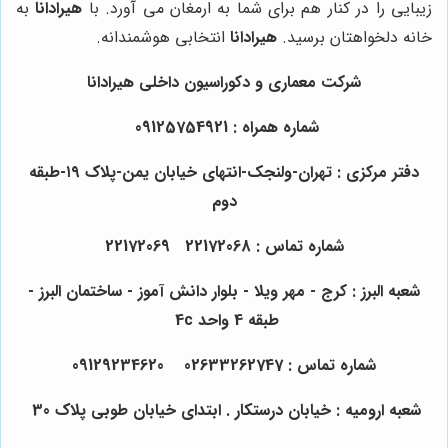
زیبایی را در کنار هم برای شما به ارمغان می آورد. با
هیرادانا
به
خانه دلخواهتان برسید.
هیرادانا
انتخابی هوشمندانه.
شرکت معماری و دکوراسیون داخلی هیرادانا
شماره همراه : 09125754921
دفتر مرکزی : تهران-ولنجک-انتهای خیابان یمن-پلاک ۱۹-طبقه
دوم
شماره تماس : 22172068 22172069
شعبه البرز : کرج - مهر ویلا - بلوار دانش آموز - ساختمان البرز -
طبقه 4 واحد 4c
شماره تماس : 02633262747 09129234620
شعبه ارومیه : خیابان درستکار . ابتدای خیابان طوبی پلاک 30