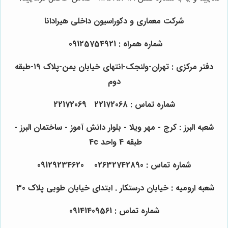
شرکت معماری و دکوراسیون داخلی هیرادانا
شماره همراه : 09125754921
دفتر مرکزی : تهران-ولنجک-انتهای خیابان یمن-پلاک ۱۹-طبقه
دوم
شماره تماس : 22172068 22172069
شعبه البرز : کرج - مهر ویلا - بلوار دانش آموز - ساختمان البرز -
طبقه 4 واحد 4c
شماره تماس : 02632742890 09129234620
شعبه ارومیه : خیابان درستکار . ابتدای خیابان طوبی پلاک 30
شماره تماس : 09141409561