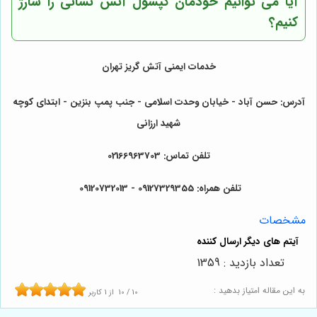
آیا می توانیم خودمان کپسول آتش نشانی را شارژ
کنیم؟
خدمات ایمنی آتش گریز تهران
آدرس: حسن آباد - خیابان وحدت اسلامی - جنب پمپ بنزین - ابتدای کوچه
شهید ارزانی
تلفن تماس: 02166963703
تلفن همراه: 09127329355 - 09120732013
مشخصات
تعداد بازدید : 1359
به این مقاله امتیاز بدهید :
10
/
10
از
1
کاربر